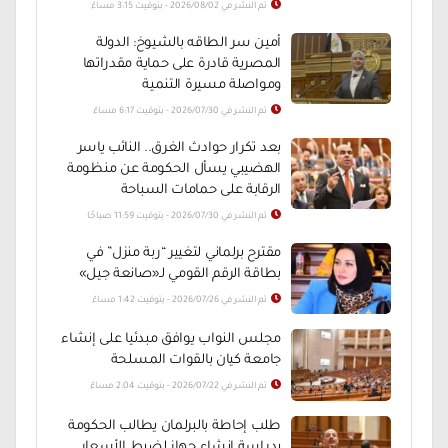
تم النشر في 2026/08/02 - بتوقيت 3:15 مساءً
أمين سر الطاقه بالشيوخ: الدولة
المصرية قادرة على حماية مقدراتها
ومواصلة مسيرة التنمية
تم النشر في 2026/07/30 - بتوقيت 6:17 مساءً
بعد تكرار حوادث الغرق.. النائب ياسر
الهضيبي يسأل الحكومة عن منظومة
الرقابة على حمامات السباحة
تم النشر في 2026/07/30 - بتوقيت 11:59 صباحًا
مقترح برلماني لتغيير “ربة منزل” في
بطاقة الرقم القومي لـ«صانعة جيل»
تم النشر في 2026/07/26 - بتوقيت 1:42 مساءً
مجلس النواب يوافق مبدئيا على إنشاء
جامعة كيان بالقوات المسلحة
تم النشر في 2026/07/22 - بتوقيت 2:04 مساءً
طلب إحاطة بالبرلمان يطالب الحكومة
بدراسة إنشاء جهاز لضبط الأسعار