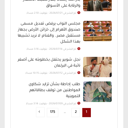
والرقابة على الأسواق
تم النشر في 2026/07/21 - بتوقيت 2:10 مساءً
مجلس النواب يرفض تعديل مسمى
صندوق الأهرام إلى خزائن الأرض بجهاز
مستقبل مصر.. والغنام: لا نريد تشبيها
بهذا الشكل
تم النشر في 2026/07/14 - بتوقيت 3:16 مساءً
نجل شوبير يحتفل بخطوبته على أصغر
نائبة في البرلمان
تم النشر في 2026/07/12 - بتوقيت 10:15 مساءً
طلب إحاطة بشأن تزايد شكاوى
المواطنين من توقف بطاقاتهم
التموينية
تم النشر في 2026/07/09 - بتوقيت 3:14 مساءً
175
…
2
1