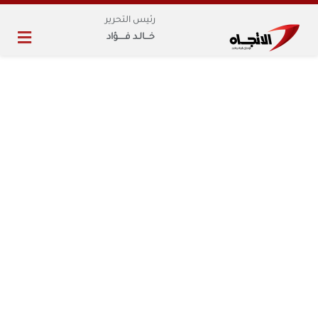
رئيس التحرير
خـــالـد فـــــؤاد